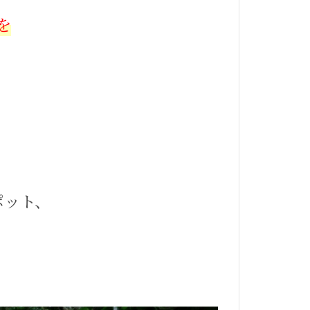
を
ポット、